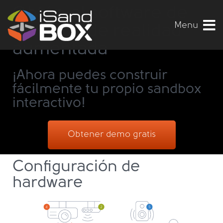
Obtén el software de
Menu
sandbox de realidad
aumentada
¡Ahora puedes construir
fácilmente tu propio sandbox
interactivo!
Obtener demo gratis
Configuración de
hardware