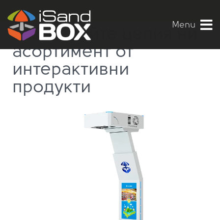
Каталог
Menu
Разгледайте целия ни
асортимент от
интерактивни
продукти